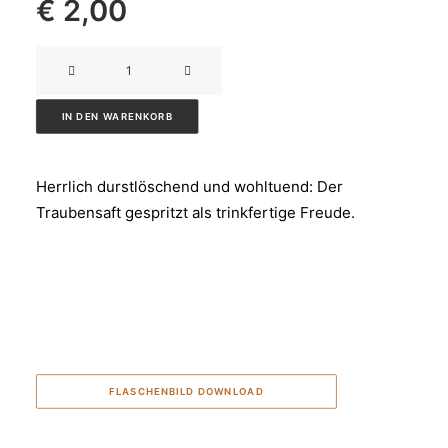
€
2,00
TRAUBENSAFT
G
´SPRITZT
IN DEN WARENKORB
Menge
Herrlich durstlöschend und wohltuend: Der
Traubensaft gespritzt als trinkfertige Freude.
FLASCHENBILD DOWNLOAD