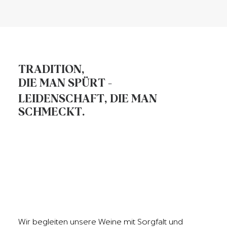
T
R
A
D
I
T
I
O
N
,
D
I
E
M
A
N
S
P
Ü
R
T
-
L
E
I
D
E
N
S
C
H
A
F
T
,
D
I
E
M
A
N
S
C
H
M
E
C
K
T
.
Wir begleiten unsere Weine mit Sorgfalt und