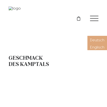
Deutsch
Englisch
WEINE & SHOP
GESCHMACK
HANDWERK
DES KAMPTALS
WEINGUT