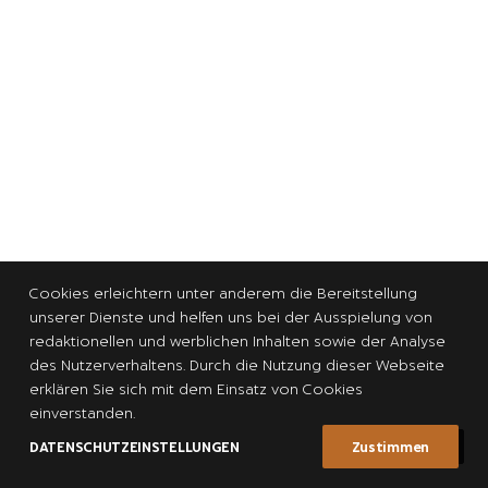
Cookies erleichtern unter anderem die Bereitstellung
unserer Dienste und helfen uns bei der Ausspielung von
redaktionellen und werblichen Inhalten sowie der Analyse
des Nutzerverhaltens. Durch die Nutzung dieser Webseite
erklären Sie sich mit dem Einsatz von Cookies
einverstanden.
DATENSCHUTZEINSTELLUNGEN
Zustimmen